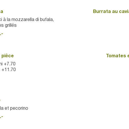
sa
Burrata au cavi
i à la mozzarella di bufala,
s grillés
.-
a pièce
Tomates et
ni +7.70
i +11.70
e
la et pecorino
.-