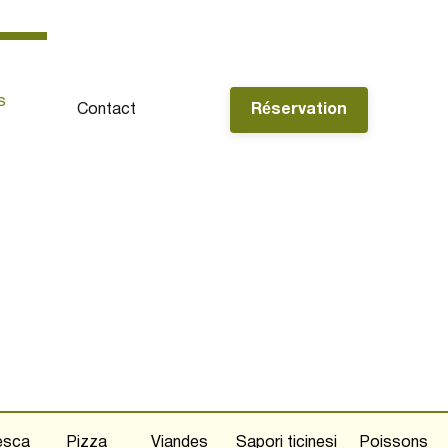
s
Contact
Réservation
esca
Pizza
Viandes
Sapori ticinesi
Poissons