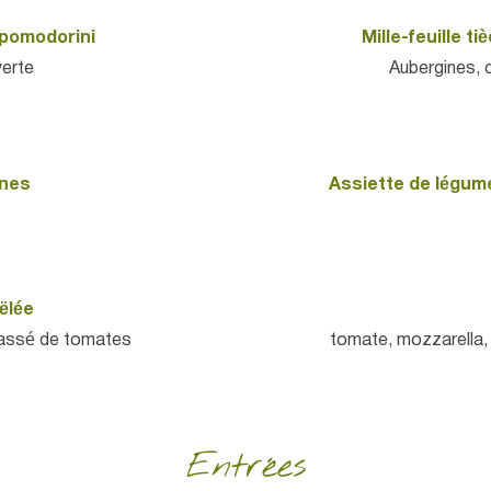
 pomodorini
Mille-feuille t
verte
Aubergines, 
ines
Assiette de légumes
ëlée
cassé de tomates
tomate, mozzarella, 
Entrées