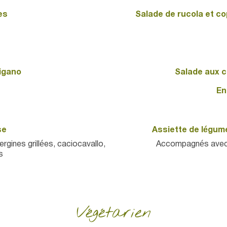
es
Salade de rucola et co
rigano
Salade aux c
En
se
Assiette de légumes
rgines grillées, caciocavallo,
Accompagnés avec un
s
Végétarien