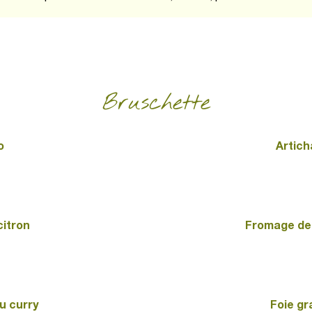
Bruschette
o
Artich
citron
Fromage de 
u curry
Foie gr