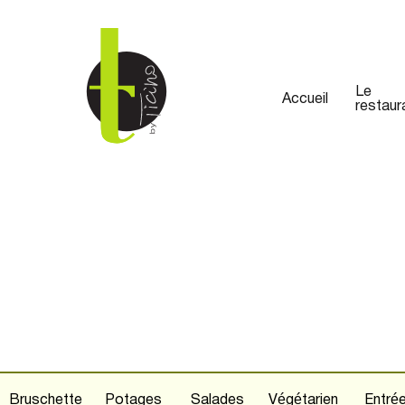
Le
Accueil
restaur
Bruschette
Potages
Salades
Végétarien
Entré