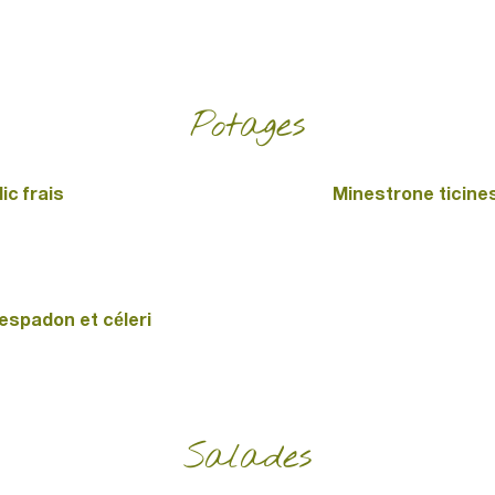
Potages
ic frais
Minestrone ticines
espadon et céleri
Salades