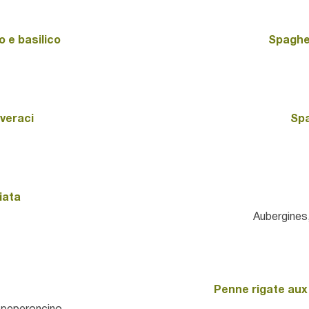
 e basilico
Spaghe
veraci
Spa
iata
Aubergines
Penne rigate aux 