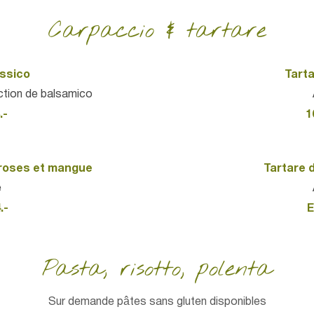
Carpaccio & tartare
assico
Tarta
ction de balsamico
.-
1
 roses et mangue
Tartare 
e
.-
E
Pasta, risotto, polenta
Sur demande pâtes sans gluten disponibles